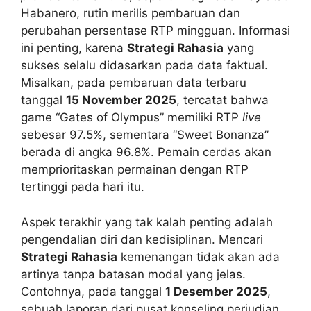
Habanero, rutin merilis pembaruan dan
perubahan persentase RTP mingguan. Informasi
ini penting, karena
Strategi Rahasia
yang
sukses selalu didasarkan pada data faktual.
Misalkan, pada pembaruan data terbaru
tanggal
15 November 2025
, tercatat bahwa
game “Gates of Olympus” memiliki RTP
live
sebesar 97.5%, sementara “Sweet Bonanza”
berada di angka 96.8%. Pemain cerdas akan
memprioritaskan permainan dengan RTP
tertinggi pada hari itu.
Aspek terakhir yang tak kalah penting adalah
pengendalian diri dan kedisiplinan. Mencari
Strategi Rahasia
kemenangan tidak akan ada
artinya tanpa batasan modal yang jelas.
Contohnya, pada tanggal
1 Desember 2025
,
sebuah laporan dari pusat konseling perjudian