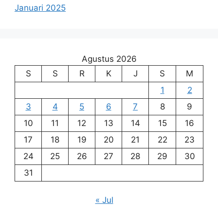
Januari 2025
Agustus 2026
S
S
R
K
J
S
M
1
2
3
4
5
6
7
8
9
10
11
12
13
14
15
16
17
18
19
20
21
22
23
24
25
26
27
28
29
30
31
« Jul