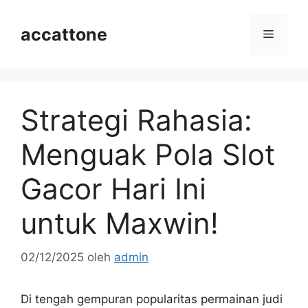
Langsung
ke
accattone
Menu
isi
Strategi Rahasia:
Menguak Pola Slot
Gacor Hari Ini
untuk Maxwin!
02/12/2025
oleh
admin
Di tengah gempuran popularitas permainan judi