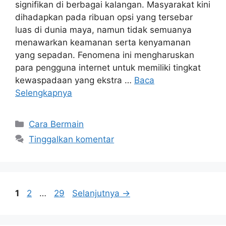
signifikan di berbagai kalangan. Masyarakat kini
dihadapkan pada ribuan opsi yang tersebar
luas di dunia maya, namun tidak semuanya
menawarkan keamanan serta kenyamanan
yang sepadan. Fenomena ini mengharuskan
para pengguna internet untuk memiliki tingkat
kewaspadaan yang ekstra …
Baca
Selengkapnya
Kategori
Cara Bermain
Tinggalkan komentar
Halaman
Halaman
Halaman
1
2
…
29
Selanjutnya
→