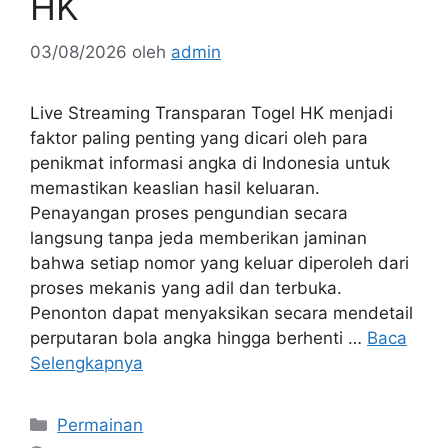
HK
03/08/2026
oleh
admin
Live Streaming Transparan Togel HK menjadi
faktor paling penting yang dicari oleh para
penikmat informasi angka di Indonesia untuk
memastikan keaslian hasil keluaran.
Penayangan proses pengundian secara
langsung tanpa jeda memberikan jaminan
bahwa setiap nomor yang keluar diperoleh dari
proses mekanis yang adil dan terbuka.
Penonton dapat menyaksikan secara mendetail
perputaran bola angka hingga berhenti …
Baca
Selengkapnya
Kategori
Permainan