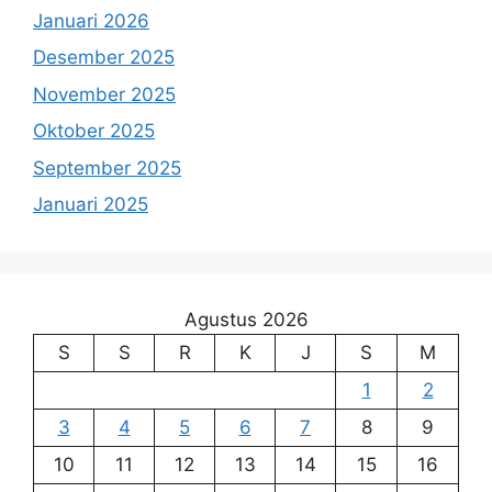
Januari 2026
Desember 2025
November 2025
Oktober 2025
September 2025
Januari 2025
Agustus 2026
S
S
R
K
J
S
M
1
2
3
4
5
6
7
8
9
10
11
12
13
14
15
16