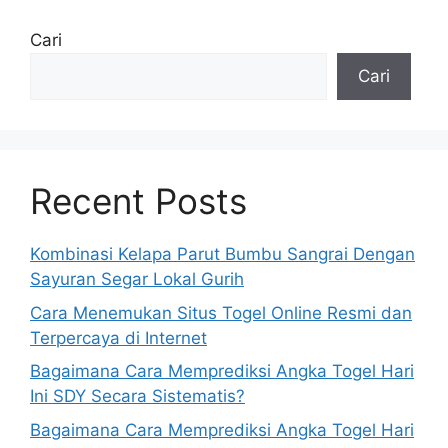
Cari
Cari
Recent Posts
Kombinasi Kelapa Parut Bumbu Sangrai Dengan
Sayuran Segar Lokal Gurih
Cara Menemukan Situs Togel Online Resmi dan
Terpercaya di Internet
Bagaimana Cara Memprediksi Angka Togel Hari
Ini SDY Secara Sistematis?
Bagaimana Cara Memprediksi Angka Togel Hari