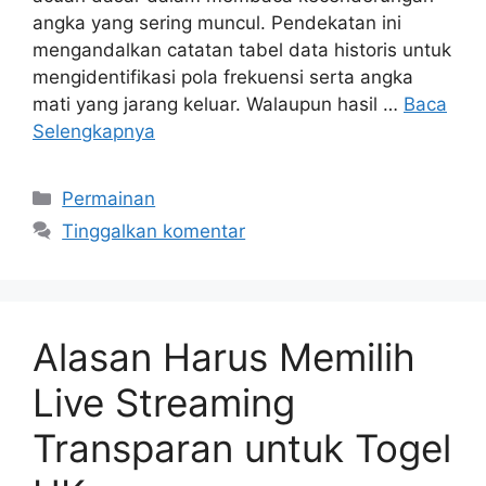
angka yang sering muncul. Pendekatan ini
mengandalkan catatan tabel data historis untuk
mengidentifikasi pola frekuensi serta angka
mati yang jarang keluar. Walaupun hasil …
Baca
Selengkapnya
Kategori
Permainan
Tinggalkan komentar
Alasan Harus Memilih
Live Streaming
Transparan untuk Togel