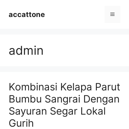
Langsung
ke
accattone
Menu
isi
admin
Kombinasi Kelapa Parut
Bumbu Sangrai Dengan
Sayuran Segar Lokal
Gurih