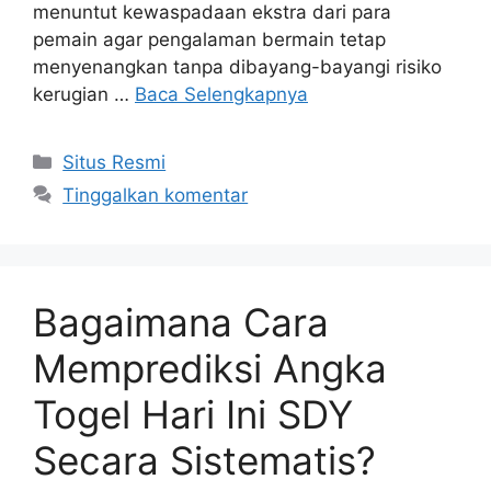
menuntut kewaspadaan ekstra dari para
pemain agar pengalaman bermain tetap
menyenangkan tanpa dibayang-bayangi risiko
kerugian …
Baca Selengkapnya
Kategori
Situs Resmi
Tinggalkan komentar
Bagaimana Cara
Memprediksi Angka
Togel Hari Ini SDY
Secara Sistematis?