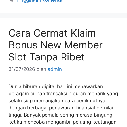
Cara Cermat Klaim
Bonus New Member
Slot Tanpa Ribet
31/07/2026
oleh
admin
Dunia hiburan digital hari ini menawarkan
beragam pilihan transaksi hiburan menarik yang
selalu siap memanjakan para penikmatnya
dengan berbagai penawaran finansial bernilai
tinggi. Banyak pemula sering merasa bingung
ketika mencoba mengambil peluang keutungan