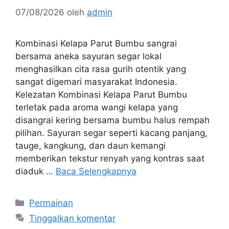
07/08/2026
oleh
admin
Kombinasi Kelapa Parut Bumbu sangrai
bersama aneka sayuran segar lokal
menghasilkan cita rasa gurih otentik yang
sangat digemari masyarakat Indonesia.
Kelezatan Kombinasi Kelapa Parut Bumbu
terletak pada aroma wangi kelapa yang
disangrai kering bersama bumbu halus rempah
pilihan. Sayuran segar seperti kacang panjang,
tauge, kangkung, dan daun kemangi
memberikan tekstur renyah yang kontras saat
diaduk …
Baca Selengkapnya
Kategori
Permainan
Tinggalkan komentar