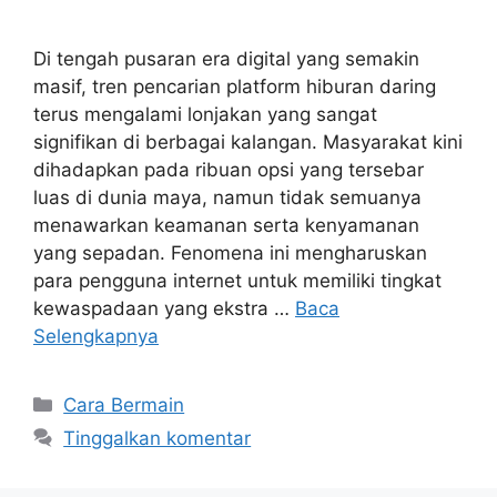
Di tengah pusaran era digital yang semakin
masif, tren pencarian platform hiburan daring
terus mengalami lonjakan yang sangat
signifikan di berbagai kalangan. Masyarakat kini
dihadapkan pada ribuan opsi yang tersebar
luas di dunia maya, namun tidak semuanya
menawarkan keamanan serta kenyamanan
yang sepadan. Fenomena ini mengharuskan
para pengguna internet untuk memiliki tingkat
kewaspadaan yang ekstra …
Baca
Selengkapnya
Kategori
Cara Bermain
Tinggalkan komentar