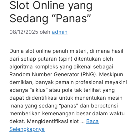
Slot Online yang
Sedang “Panas”
08/12/2025
oleh
admin
Dunia slot online penuh misteri, di mana hasil
dari setiap putaran (spin) ditentukan oleh
algoritma kompleks yang dikenal sebagai
Random Number Generator (RNG). Meskipun
demikian, banyak pemain profesional meyakini
adanya “siklus” atau pola tak terlihat yang
dapat diidentifikasi untuk menentukan mesin
mana yang sedang “panas” dan berpotensi
memberikan kemenangan besar dalam waktu
dekat. Mengidentifikasi slot …
Baca
Selengkapnya