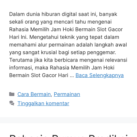
Dalam dunia hiburan digital saat ini, banyak
sekali orang yang mencari tahu mengenai
Rahasia Memilih Jam Hoki Bermain Slot Gacor
Hari Ini. Mengetahui teknik yang tepat dalam
memahami alur permainan adalah langkah awal
yang sangat krusial bagi setiap penggemar.
Terutama jika kita berbicara mengenai relevansi
informasi, maka Rahasia Memilih Jam Hoki
Bermain Slot Gacor Hari …
Baca Selengkapnya
Kategori
Cara Bermain
,
Permainan
Tinggalkan komentar