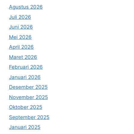
Agustus 2026
Juli 2026
Juni 2026
Mei 2026
April 2026
Maret 2026
Februari 2026
Januari 2026
Desember 2025
November 2025
Oktober 2025
September 2025
Januari 2025