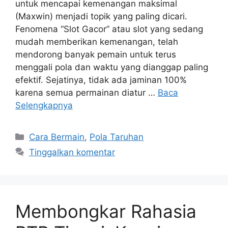
untuk mencapai kemenangan maksimal
(Maxwin) menjadi topik yang paling dicari.
Fenomena “Slot Gacor” atau slot yang sedang
mudah memberikan kemenangan, telah
mendorong banyak pemain untuk terus
menggali pola dan waktu yang dianggap paling
efektif. Sejatinya, tidak ada jaminan 100%
karena semua permainan diatur …
Baca
Selengkapnya
Kategori
Cara Bermain
,
Pola Taruhan
Tinggalkan komentar
Membongkar Rahasia