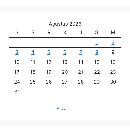
Agustus 2026
S
S
R
K
J
S
M
1
2
3
4
5
6
7
8
9
10
11
12
13
14
15
16
17
18
19
20
21
22
23
24
25
26
27
28
29
30
31
« Jul