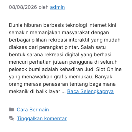
08/08/2026
oleh
admin
Dunia hiburan berbasis teknologi internet kini
semakin memanjakan masyarakat dengan
berbagai pilihan rekreasi interaktif yang mudah
diakses dari perangkat pintar. Salah satu
bentuk sarana rekreasi digital yang berhasil
mencuri perhatian jutaan pengguna di seluruh
pelosok bumi adalah kehadiran Judi Slot Online
yang menawarkan grafis memukau. Banyak
orang merasa penasaran tentang bagaimana
mekanik di balik layar …
Baca Selengkapnya
Kategori
Cara Bermain
Tinggalkan komentar