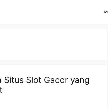
Ho
 Situs Slot Gacor yang
t