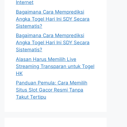
Internet
Bagaimana Cara Memprediksi
Angka Togel Hari Ini SDY Secara
Sistematis?
Bagaimana Cara Memprediksi
Angka Togel Hari Ini SDY Secara
Sistematis?
Alasan Harus Memilih Live
Streaming Transparan untuk Togel
HK
Panduan Pemula: Cara Memilih
Situs Slot Gacor Resmi Tanpa
Takut Tertipu