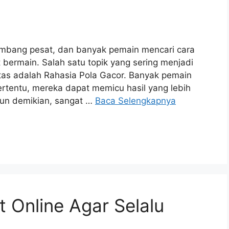
rkembang pesat, dan banyak pemain mencari cara
bermain. Salah satu topik yang sering menjadi
tas adalah Rahasia Pola Gacor. Banyak pemain
tentu, mereka dapat memicu hasil yang lebih
pun demikian, sangat …
Baca Selengkapnya
t Online Agar Selalu