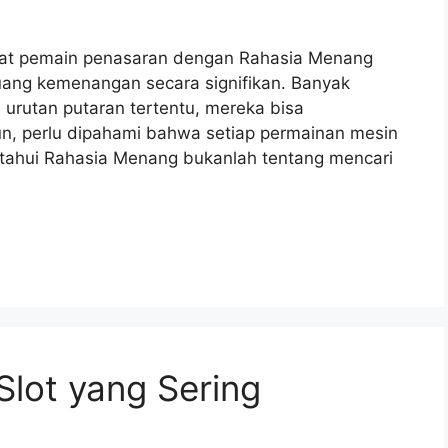
buat pemain penasaran dengan Rahasia Menang
ng kemenangan secara signifikan. Banyak
urutan putaran tertentu, mereka bisa
un, perlu dipahami bahwa setiap permainan mesin
etahui Rahasia Menang bukanlah tentang mencari
Slot yang Sering