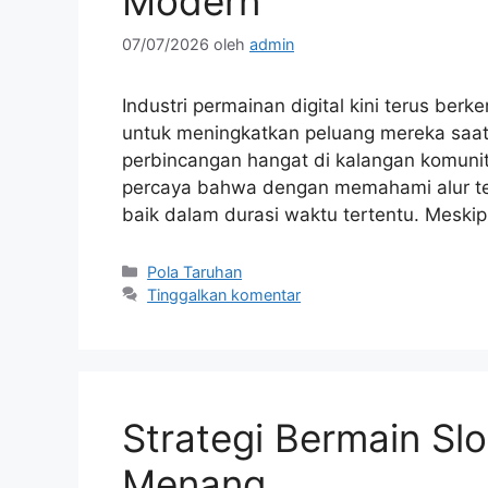
Modern
07/07/2026
oleh
admin
Industri permainan digital kini terus be
untuk meningkatkan peluang mereka saat 
perbincangan hangat di kalangan komuni
percaya bahwa dengan memahami alur ter
baik dalam durasi waktu tertentu. Meski
Kategori
Pola Taruhan
Tinggalkan komentar
Strategi Bermain Slo
Menang