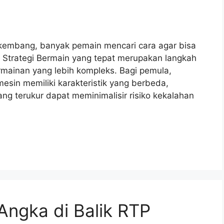
erkembang, banyak pemain mencari cara agar bisa
Strategi Bermain yang tepat merupakan langkah
mainan yang lebih kompleks. Bagi pemula,
esin memiliki karakteristik yang berbeda,
ng terukur dapat meminimalisir risiko kekalahan
ngka di Balik RTP