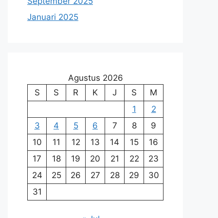
September 2025
Januari 2025
Agustus 2026
S
S
R
K
J
S
M
1
2
3
4
5
6
7
8
9
10
11
12
13
14
15
16
17
18
19
20
21
22
23
24
25
26
27
28
29
30
31