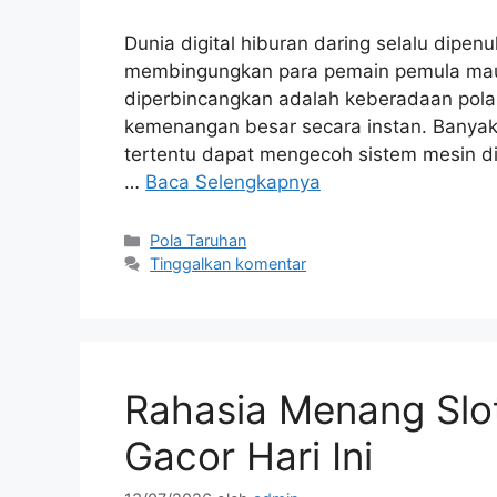
Dunia digital hiburan daring selalu dipenu
membingungkan para pemain pemula maupu
diperbincangkan adalah keberadaan pol
kemenangan besar secara instan. Banya
tertentu dapat mengecoh sistem mesin d
…
Baca Selengkapnya
Kategori
Pola Taruhan
Tinggalkan komentar
Rahasia Menang Slo
Gacor Hari Ini