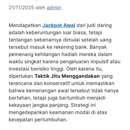
21/11/2025
oleh
admin
Mendapatkan
Jackpot Awal
dari judi daring
adalah keberuntungan luar biasa, tetapi
tantangan sebenarnya dimulai setelah uang
tersebut masuk ke rekening bank. Banyak
pemenang kehilangan hadiah mereka dalam
waktu singkat karena pengeluaran impulsif atau
investasi berisiko tinggi. Oleh karena itu,
diperlukan
Taktik Jitu Menggandakan
yang
terencana dan konservatif untuk memastikan
bahwa kemenangan awal tersebut tidak hanya
bertahan, tetapi juga bertumbuh menjadi
kekayaan jangka panjang. Strategi ini
mengedepankan keamanan modal di atas
kecepatan pertumbuhan.