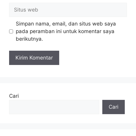
Situs
web
Simpan nama, email, dan situs web saya
pada peramban ini untuk komentar saya
berikutnya.
Cari
Cari