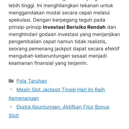
lebih tinggi. Ini menghilangkan tekanan untuk
menggandakan modal secara cepat melalui
spekulasi. Dengan berpegang teguh pada
prinsip-prinsip
Investasi Berisiko Rendah
dan
menghindari godaan investasi yang menjanjikan
pengembalian cepat namun tidak realistis,
seorang pemenang jackpot dapat secara efektif
mengubah keberuntungan sesaat menjadi
keamanan finansial yang terjamin.
Kategori
Pola Taruhan
Mesin Slot Jackpot Tinggi Hari Ini Raih
Kemenangan
Ekstra Keuntungan: Aktifkan Fitur Bonus
Slot!