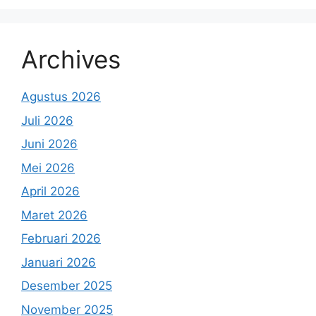
Archives
Agustus 2026
Juli 2026
Juni 2026
Mei 2026
April 2026
Maret 2026
Februari 2026
Januari 2026
Desember 2025
November 2025