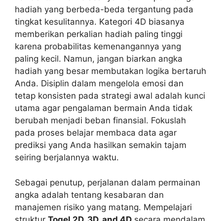
hadiah yang berbeda-beda tergantung pada
tingkat kesulitannya. Kategori 4D biasanya
memberikan perkalian hadiah paling tinggi
karena probabilitas kemenangannya yang
paling kecil. Namun, jangan biarkan angka
hadiah yang besar membutakan logika bertaruh
Anda. Disiplin dalam mengelola emosi dan
tetap konsisten pada strategi awal adalah kunci
utama agar pengalaman bermain Anda tidak
berubah menjadi beban finansial. Fokuslah
pada proses belajar membaca data agar
prediksi yang Anda hasilkan semakin tajam
seiring berjalannya waktu.
Sebagai penutup, perjalanan dalam permainan
angka adalah tentang kesabaran dan
manajemen risiko yang matang. Mempelajari
struktur
Togel 2D, 3D, and 4D
secara mendalam