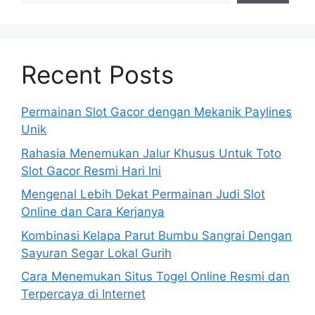
Recent Posts
Permainan Slot Gacor dengan Mekanik Paylines
Unik
Rahasia Menemukan Jalur Khusus Untuk Toto
Slot Gacor Resmi Hari Ini
Mengenal Lebih Dekat Permainan Judi Slot
Online dan Cara Kerjanya
Kombinasi Kelapa Parut Bumbu Sangrai Dengan
Sayuran Segar Lokal Gurih
Cara Menemukan Situs Togel Online Resmi dan
Terpercaya di Internet