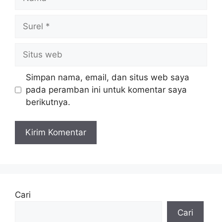
Surel
Situs
web
Simpan nama, email, dan situs web saya
pada peramban ini untuk komentar saya
berikutnya.
Cari
Cari