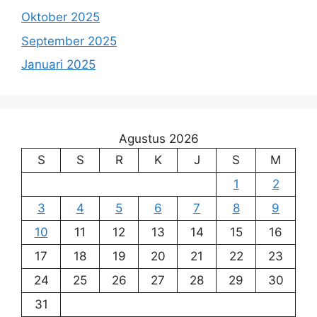
Oktober 2025
September 2025
Januari 2025
Agustus 2026
S
S
R
K
J
S
M
1
2
3
4
5
6
7
8
9
10
11
12
13
14
15
16
17
18
19
20
21
22
23
24
25
26
27
28
29
30
31