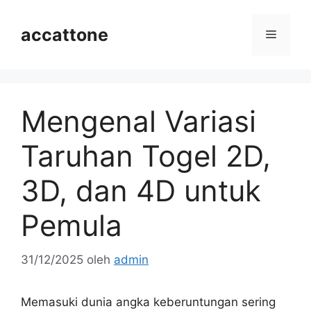
Langsung
ke
accattone
Menu
isi
Mengenal Variasi
Taruhan Togel 2D,
3D, dan 4D untuk
Pemula
31/12/2025
oleh
admin
Memasuki dunia angka keberuntungan sering