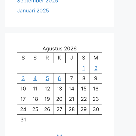
September 2025
Januari 2025
Agustus 2026
S
S
R
K
J
S
M
1
2
3
4
5
6
7
8
9
10
11
12
13
14
15
16
17
18
19
20
21
22
23
24
25
26
27
28
29
30
31