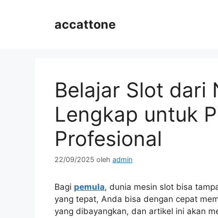
Langsung
ke
accattone
isi
Belajar Slot dari
Lengkap untuk 
Profesional
22/09/2025
oleh
admin
Bagi
pemula
, dunia mesin slot bisa ta
yang tepat, Anda bisa dengan cepat me
yang dibayangkan, dan artikel ini akan