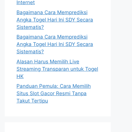
Internet
Bagaimana Cara Memprediksi
Angka Togel Hari Ini SDY Secara
Sistematis?
Bagaimana Cara Memprediksi
Angka Togel Hari Ini SDY Secara
Sistematis?
Alasan Harus Memilih Live
Streaming Transparan untuk Togel
HK
Panduan Pemula: Cara Memilih
Situs Slot Gacor Resmi Tanpa
Takut Tertipu