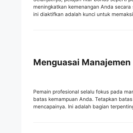
meningkatkan kemenangan Anda secara s
ini diaktifkan adalah kunci untuk memak
Menguasai Manajemen 
Pemain profesional selalu fokus pada ma
batas kemampuan Anda. Tetapkan batas k
mencapainya. Ini adalah bagian terpentin