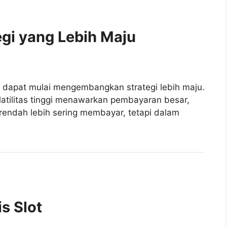
i yang Lebih Maju
dapat mulai mengembangkan strategi lebih maju.
 volatilitas tinggi menawarkan pembayaran besar,
as rendah lebih sering membayar, tetapi dalam
s Slot