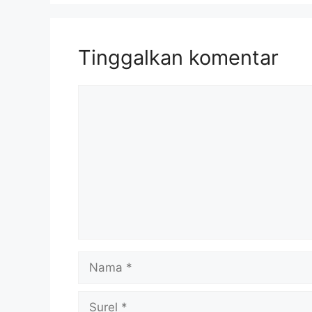
Tinggalkan komentar
Komentar
Nama
Surel