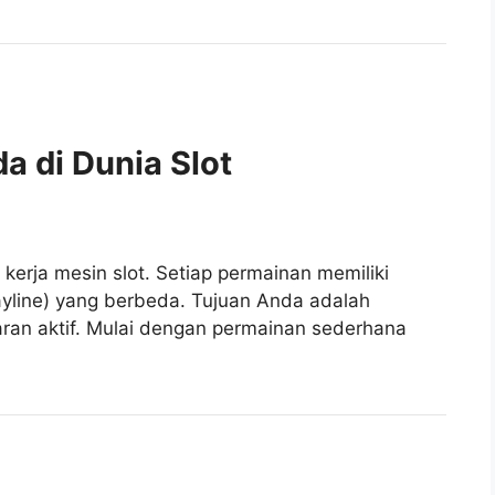
a di Dunia Slot
rja mesin slot. Setiap permainan memiliki
ayline) yang berbeda. Tujuan Anda adalah
an aktif. Mulai dengan permainan sederhana