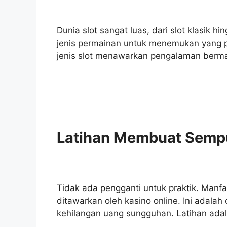
Dunia slot sangat luas, dari slot klasik h
jenis permainan untuk menemukan yang p
jenis slot menawarkan pengalaman berma
Latihan Membuat Semp
Tidak ada pengganti untuk praktik. Manf
ditawarkan oleh kasino online. Ini adalah 
kehilangan uang sungguhan. Latihan adal