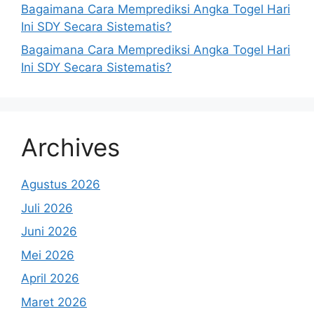
Bagaimana Cara Memprediksi Angka Togel Hari
Ini SDY Secara Sistematis?
Bagaimana Cara Memprediksi Angka Togel Hari
Ini SDY Secara Sistematis?
Archives
Agustus 2026
Juli 2026
Juni 2026
Mei 2026
April 2026
Maret 2026