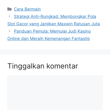
Kategori
Cara Bermain
Strategi Anti-Rungkad: Membongkar Pola
Slot Gacor yang Janjikan Maxwin Ratusan Juta
Panduan Pemula: Memulai Judi Kasino
Online dan Meraih Kemenangan Fantastis
Tinggalkan komentar
Komentar