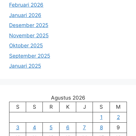
Februari 2026
Januari 2026
Desember 2025
November 2025
Oktober 2025
September 2025
Januari 2025
Agustus 2026
S
S
R
K
J
S
M
1
2
3
4
5
6
7
8
9