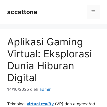
Langsung
ke
accattone
Menu
isi
Aplikasi Gaming
Virtual: Eksplorasi
Dunia Hiburan
Digital
14/10/2025
oleh
admin
Teknologi
virtual
reality
(VR) dan
augmented