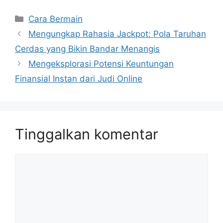
Kategori
Cara Bermain
Mengungkap Rahasia Jackpot: Pola Taruhan
Cerdas yang Bikin Bandar Menangis
Mengeksplorasi Potensi Keuntungan
Finansial Instan dari Judi Online
Tinggalkan komentar
Komentar