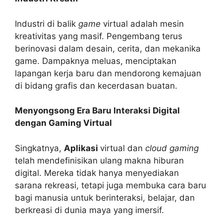
Industri di balik
game
virtual adalah mesin
kreativitas yang masif. Pengembang terus
berinovasi dalam desain, cerita, dan mekanika
game. Dampaknya meluas, menciptakan
lapangan kerja baru dan mendorong kemajuan
di bidang grafis dan kecerdasan buatan.
Menyongsong Era Baru Interaksi Digital
dengan Gaming Virtual
Singkatnya,
Aplikasi
virtual dan
cloud gaming
telah mendefinisikan ulang makna hiburan
digital. Mereka tidak hanya menyediakan
sarana rekreasi, tetapi juga membuka cara baru
bagi manusia untuk berinteraksi, belajar, dan
berkreasi di dunia maya yang imersif.