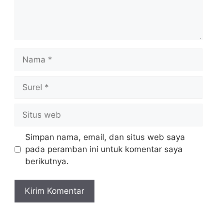
Nama
Surel
Situs
web
Simpan nama, email, dan situs web saya
pada peramban ini untuk komentar saya
berikutnya.