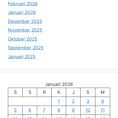
Februari 2026
Januari 2026
Desember 2025
November 2025
Oktober 2025
September 2025
Januari 2025
Januari 2026
S
S
R
K
J
S
M
1
2
3
4
5
6
7
8
9
10
11