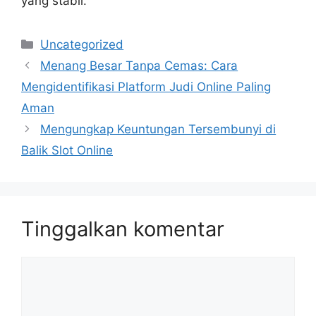
yang stabil.
Kategori
Uncategorized
Menang Besar Tanpa Cemas: Cara
Mengidentifikasi Platform Judi Online Paling
Aman
Mengungkap Keuntungan Tersembunyi di
Balik Slot Online
Tinggalkan komentar
Komentar