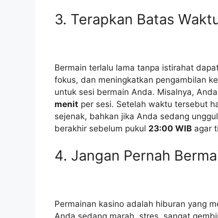
3. Terapkan Batas Wakt
Bermain terlalu lama tanpa istirahat da
fokus, dan meningkatkan pengambilan kep
untuk sesi bermain Anda. Misalnya, An
menit
per sesi. Setelah waktu tersebut ha
sejenak, bahkan jika Anda sedang unggul.
berakhir sebelum pukul
23:00 WIB
agar t
4. Jangan Pernah Bermai
Permainan kasino adalah hiburan yang men
Anda sedang marah, stres, sangat gembir