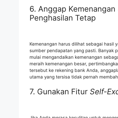
6. Anggap Kemenangan 
Penghasilan Tetap
Kemenangan harus dilihat sebagai hasil
sumber pendapatan yang pasti. Banyak p
mulai mengandalkan kemenangan sebagai
meraih kemenangan besar, pertimbangka
tersebut ke rekening bank Anda, anggapl
utama yang tersisa tidak pernah memba
7. Gunakan Fitur
Self-Ex
Jika Anda merasa kesulitan untuk menge