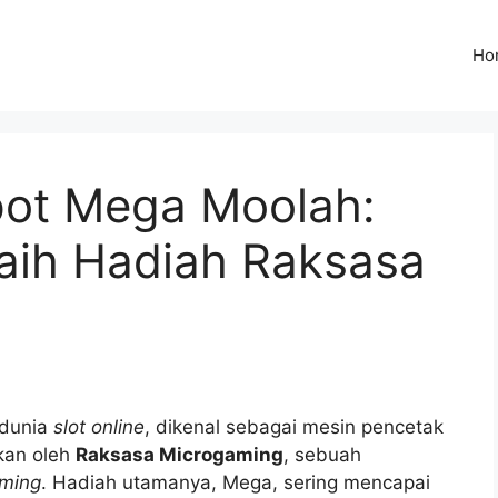
Ho
pot Mega Moolah:
raih Hadiah Raksasa
 dunia
slot online
, dikenal sebagai mesin pencetak
kan oleh
Raksasa Microgaming
, sebuah
ming
. Hadiah utamanya, Mega, sering mencapai