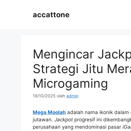
Langsung
ke
accattone
isi
Mengincar Jack
Strategi Jitu Me
Microgaming
19/10/2025
oleh
admin
Mega Moolah
adalah nama ikonik dalam
jutawan.
Jackpot
progresif ini dikembang
perusahaan yang mendominasi pasar
iGa