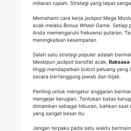
miliaran rupiah. Strategi yang tepat san
Memahami cara kerja
jackpot
Mega Moola
acak melalui
Bonus Wheel Game
. Setiap
Anda memengaruhi frekuensi putaran. Taru
meningkatkan kesempatan.
Salah satu strategi populer adalah be
Meskipun
jackpot
bersifat acak,
Raksasa
tinggi mendapatkan bobot peluang yang 
secara bertanggung jawab dan bijak.
Penting untuk mengatur anggaran bermai
mengejar kerugian. Tentukan batas kerug
dimainkan sebagai hiburan, bahkan saat
yang sangat besar itu.
Jangan terpaku pada satu waktu bermain