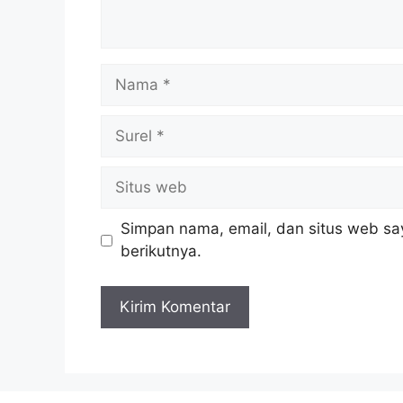
Nama
Surel
Situs
web
Simpan nama, email, dan situs web sa
berikutnya.