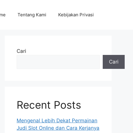
me
Tentang Kami
Kebijakan Privasi
Cari
Cari
Recent Posts
Mengenal Lebih Dekat Permainan
Judi Slot Online dan Cara Kerjanya