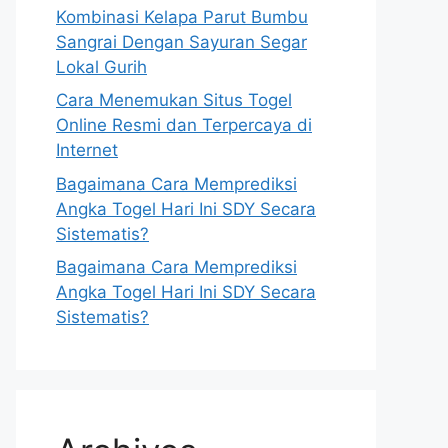
Kombinasi Kelapa Parut Bumbu
Sangrai Dengan Sayuran Segar
Lokal Gurih
Cara Menemukan Situs Togel
Online Resmi dan Terpercaya di
Internet
Bagaimana Cara Memprediksi
Angka Togel Hari Ini SDY Secara
Sistematis?
Bagaimana Cara Memprediksi
Angka Togel Hari Ini SDY Secara
Sistematis?