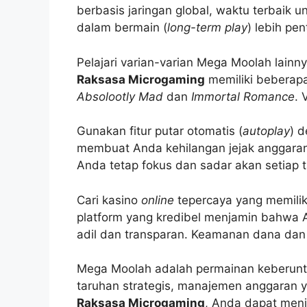
berbasis jaringan global, waktu terbaik u
dalam bermain (
long-term play
) lebih p
Pelajari varian-varian Mega Moolah lainn
Raksasa Microgaming
memiliki beberap
Absolootly Mad
dan
Immortal Romance
. 
Gunakan fitur putar otomatis (
autoplay
) d
membuat Anda kehilangan jejak anggaran.
Anda tetap fokus dan sadar akan setiap
Cari kasino
online
tepercaya yang memiliki 
platform yang kredibel menjamin bahwa
adil dan transparan. Keamanan dana dan i
Mega Moolah adalah permainan keberun
taruhan strategis, manajemen anggaran y
Raksasa Microgaming
, Anda dapat meni