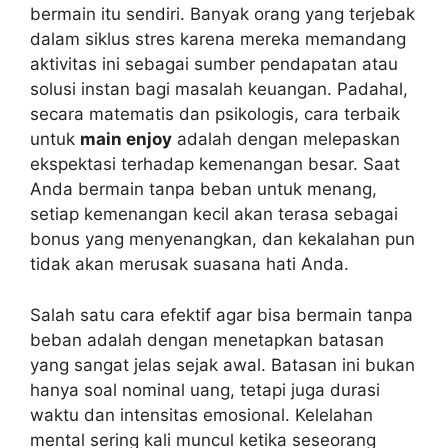
bermain itu sendiri. Banyak orang yang terjebak
dalam siklus stres karena mereka memandang
aktivitas ini sebagai sumber pendapatan atau
solusi instan bagi masalah keuangan. Padahal,
secara matematis dan psikologis, cara terbaik
untuk
main enjoy
adalah dengan melepaskan
ekspektasi terhadap kemenangan besar. Saat
Anda bermain tanpa beban untuk menang,
setiap kemenangan kecil akan terasa sebagai
bonus yang menyenangkan, dan kekalahan pun
tidak akan merusak suasana hati Anda.
Salah satu cara efektif agar bisa bermain tanpa
beban adalah dengan menetapkan batasan
yang sangat jelas sejak awal. Batasan ini bukan
hanya soal nominal uang, tetapi juga durasi
waktu dan intensitas emosional. Kelelahan
mental sering kali muncul ketika seseorang