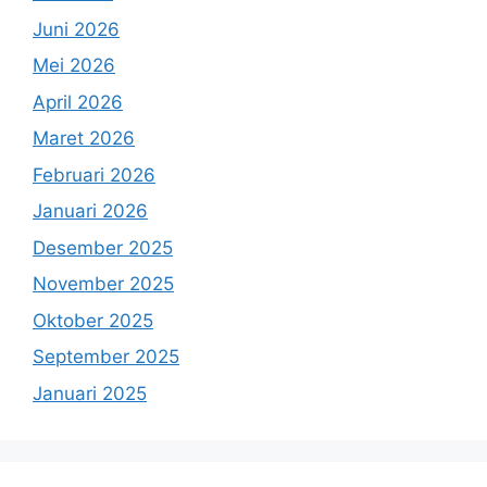
Juni 2026
Mei 2026
April 2026
Maret 2026
Februari 2026
Januari 2026
Desember 2025
November 2025
Oktober 2025
September 2025
Januari 2025