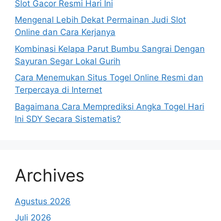
Slot Gacor Resmi Hari Ini
Mengenal Lebih Dekat Permainan Judi Slot
Online dan Cara Kerjanya
Kombinasi Kelapa Parut Bumbu Sangrai Dengan
Sayuran Segar Lokal Gurih
Cara Menemukan Situs Togel Online Resmi dan
Terpercaya di Internet
Bagaimana Cara Memprediksi Angka Togel Hari
Ini SDY Secara Sistematis?
Archives
Agustus 2026
Juli 2026