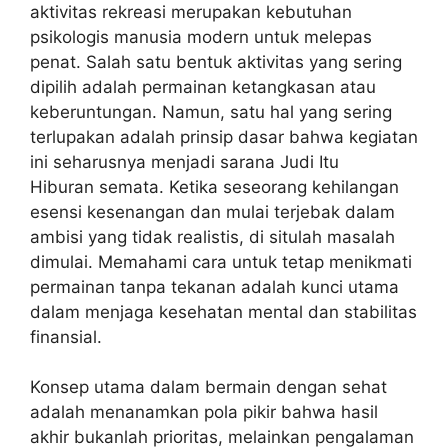
aktivitas rekreasi merupakan kebutuhan
psikologis manusia modern untuk melepas
penat. Salah satu bentuk aktivitas yang sering
dipilih adalah permainan ketangkasan atau
keberuntungan. Namun, satu hal yang sering
terlupakan adalah prinsip dasar bahwa kegiatan
ini seharusnya menjadi sarana Judi Itu
Hiburan semata. Ketika seseorang kehilangan
esensi kesenangan dan mulai terjebak dalam
ambisi yang tidak realistis, di situlah masalah
dimulai. Memahami cara untuk tetap menikmati
permainan tanpa tekanan adalah kunci utama
dalam menjaga kesehatan mental dan stabilitas
finansial.
Konsep utama dalam bermain dengan sehat
adalah menanamkan pola pikir bahwa hasil
akhir bukanlah prioritas, melainkan pengalaman