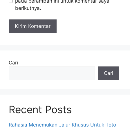
pada peramban ini untuk komentar saya
berikutnya.
Cari
Cari
Recent Posts
Rahasia Menemukan Jalur Khusus Untuk Toto