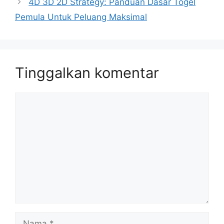
4D 3D 2D Strategy: Panduan Dasar Togel
Pemula Untuk Peluang Maksimal
Tinggalkan komentar
Komentar
Nama