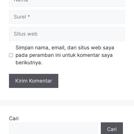
Surel
Situs
web
Simpan nama, email, dan situs web saya
pada peramban ini untuk komentar saya
berikutnya.
Cari
Cari