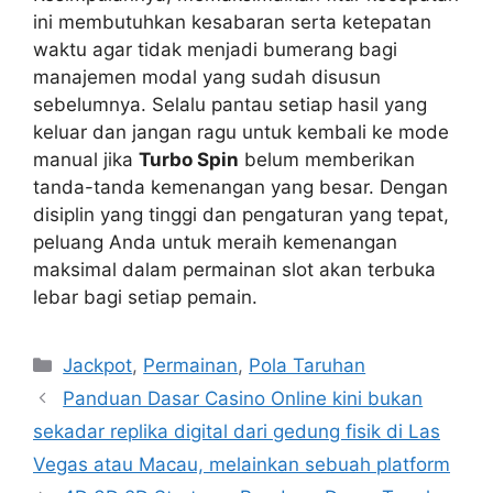
ini membutuhkan kesabaran serta ketepatan
waktu agar tidak menjadi bumerang bagi
manajemen modal yang sudah disusun
sebelumnya. Selalu pantau setiap hasil yang
keluar dan jangan ragu untuk kembali ke mode
manual jika
Turbo Spin
belum memberikan
tanda-tanda kemenangan yang besar. Dengan
disiplin yang tinggi dan pengaturan yang tepat,
peluang Anda untuk meraih kemenangan
maksimal dalam permainan slot akan terbuka
lebar bagi setiap pemain.
Kategori
Jackpot
,
Permainan
,
Pola Taruhan
Panduan Dasar Casino Online kini bukan
sekadar replika digital dari gedung fisik di Las
Vegas atau Macau, melainkan sebuah platform