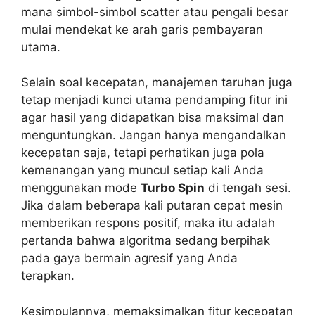
mana simbol-simbol scatter atau pengali besar
mulai mendekat ke arah garis pembayaran
utama.
Selain soal kecepatan, manajemen taruhan juga
tetap menjadi kunci utama pendamping fitur ini
agar hasil yang didapatkan bisa maksimal dan
menguntungkan. Jangan hanya mengandalkan
kecepatan saja, tetapi perhatikan juga pola
kemenangan yang muncul setiap kali Anda
menggunakan mode
Turbo Spin
di tengah sesi.
Jika dalam beberapa kali putaran cepat mesin
memberikan respons positif, maka itu adalah
pertanda bahwa algoritma sedang berpihak
pada gaya bermain agresif yang Anda
terapkan.
Kesimpulannya, memaksimalkan fitur kecepatan