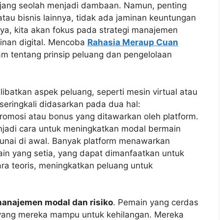
jang seolah menjadi dambaan. Namun, penting
atau bisnis lainnya, tidak ada jaminan keuntungan
ya, kita akan fokus pada strategi manajemen
nan digital. Mencoba
Rahasia Meraup Cuan
tentang prinsip peluang dan pengelolaan
ibatkan aspek peluang, seperti mesin virtual atau
n seringkali didasarkan pada dua hal:
omosi atau bonus yang ditawarkan oleh platform.
jadi cara untuk meningkatkan modal bermain
unai di awal. Banyak platform menawarkan
in yang setia, yang dapat dimanfaatkan untuk
a teoris, meningkatkan peluang untuk
anajemen modal dan risiko
. Pemain yang cerdas
 yang mereka mampu untuk kehilangan. Mereka