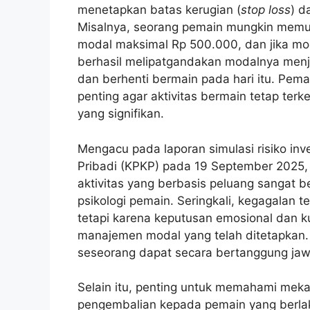
menetapkan batas kerugian (
stop loss
) d
Misalnya, seorang pemain mungkin memu
modal maksimal Rp 500.000, dan jika modal
berhasil melipatgandakan modalnya menj
dan berhenti bermain pada hari itu. Pema
penting agar aktivitas bermain tetap terk
yang signifikan.
Mengacu pada laporan simulasi risiko inve
Pribadi (KPKP) pada 19 September 2025, 
aktivitas yang berbasis peluang sangat b
psikologi pemain. Seringkali, kegagalan 
tetapi karena keputusan emosional dan ku
manajemen modal yang telah ditetapkan. H
seseorang dapat secara bertanggung ja
Selain itu, penting untuk memahami me
pengembalian kepada pemain yang berlak