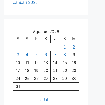
Januari 2025
Agustus 2026
S
S
R
K
J
S
M
1
2
3
4
5
6
7
8
9
10
11
12
13
14
15
16
17
18
19
20
21
22
23
24
25
26
27
28
29
30
31
« Jul