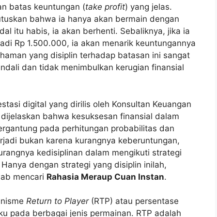
an batas keuntungan (
take profit
) yang jelas.
tuskan bahwa ia hanya akan bermain dengan
 itu habis, ia akan berhenti. Sebaliknya, jika ia
adi Rp 1.500.000, ia akan menarik keuntungannya
haman yang disiplin terhadap batasan ini sangat
endali dan tidak menimbulkan kerugian finansial
stasi digital yang dirilis oleh Konsultan Keuangan
dijelaskan bahwa kesuksesan finansial dalam
ergantung pada perhitungan probabilitas dan
terjadi bukan karena kurangnya keberuntungan,
rangnya kedisiplinan dalam mengikuti strategi
anya dengan strategi yang disiplin inilah,
wab mencari
Rahasia Meraup Cuan Instan
.
kanisme
Return to Player
(RTP) atau persentase
u pada berbagai jenis permainan. RTP adalah