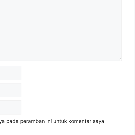
ya pada peramban ini untuk komentar saya