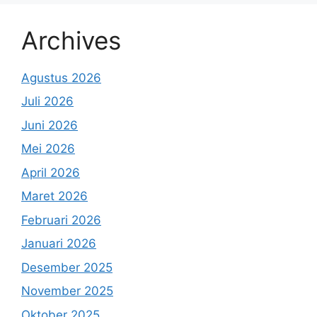
Archives
Agustus 2026
Juli 2026
Juni 2026
Mei 2026
April 2026
Maret 2026
Februari 2026
Januari 2026
Desember 2025
November 2025
Oktober 2025