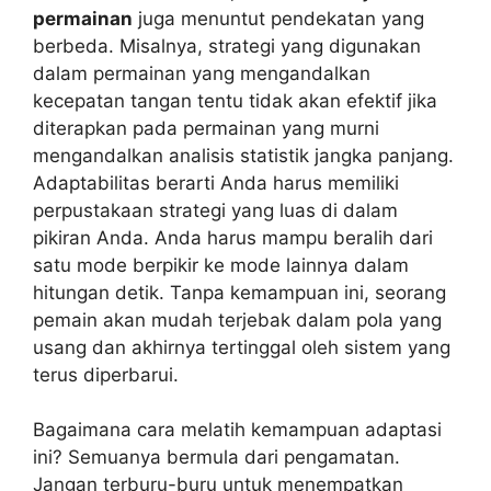
permainan
juga menuntut pendekatan yang
berbeda. Misalnya, strategi yang digunakan
dalam permainan yang mengandalkan
kecepatan tangan tentu tidak akan efektif jika
diterapkan pada permainan yang murni
mengandalkan analisis statistik jangka panjang.
Adaptabilitas berarti Anda harus memiliki
perpustakaan strategi yang luas di dalam
pikiran Anda. Anda harus mampu beralih dari
satu mode berpikir ke mode lainnya dalam
hitungan detik. Tanpa kemampuan ini, seorang
pemain akan mudah terjebak dalam pola yang
usang dan akhirnya tertinggal oleh sistem yang
terus diperbarui.
Bagaimana cara melatih kemampuan adaptasi
ini? Semuanya bermula dari pengamatan.
Jangan terburu-buru untuk menempatkan