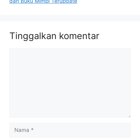
dan Buku Mimpi Terupdate
Tinggalkan komentar
Komentar
Nama