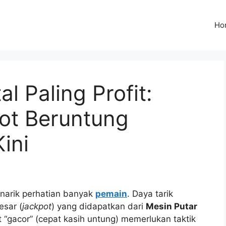
Ho
al Paling Profit:
lot Beruntung
ini
narik perhatian banyak
pemain
. Daya tarik
sar (
jackpot
) yang didapatkan dari
Mesin Putar
 “gacor” (cepat kasih untung) memerlukan taktik