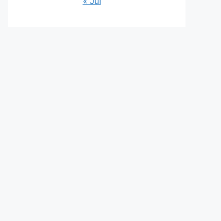
« Jul