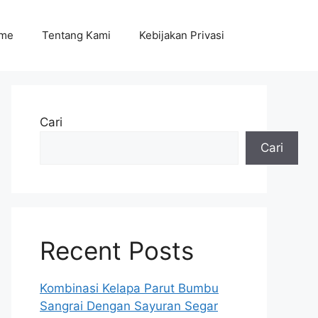
me
Tentang Kami
Kebijakan Privasi
Cari
Cari
Recent Posts
Kombinasi Kelapa Parut Bumbu
Sangrai Dengan Sayuran Segar