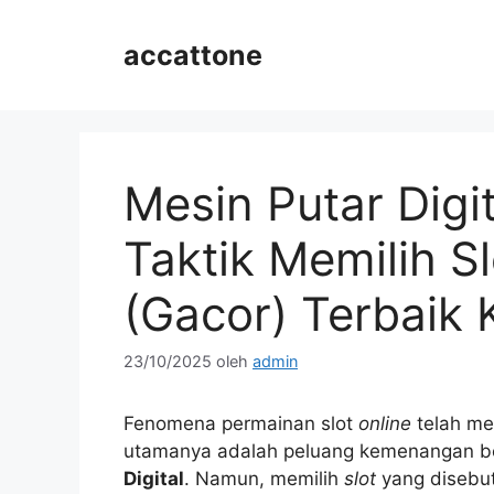
Langsung
ke
accattone
isi
Mesin Putar Digit
Taktik Memilih S
(Gacor) Terbaik K
23/10/2025
oleh
admin
Fenomena permainan slot
online
telah me
utamanya adalah peluang kemenangan be
Digital
. Namun, memilih
slot
yang disebut