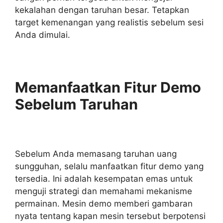
kekalahan dengan taruhan besar. Tetapkan
target kemenangan yang realistis sebelum sesi
Anda dimulai.
Memanfaatkan Fitur Demo
Sebelum Taruhan
Sebelum Anda memasang taruhan uang
sungguhan, selalu manfaatkan fitur demo yang
tersedia. Ini adalah kesempatan emas untuk
menguji strategi dan memahami mekanisme
permainan. Mesin demo memberi gambaran
nyata tentang kapan mesin tersebut berpotensi