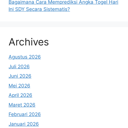
Bagaimana Cara Memprediksi Angka Togel Hari
Ini SDY Secara Sistematis?
Archives
Agustus 2026
Juli 2026
Juni 2026
Mei 2026
April 2026
Maret 2026
Februari 2026
Januari 2026