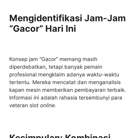
Mengidentifikasi Jam-Jam
“Gacor” Hari Ini
Konsep jam “Gacor” memang masih
diperdebatkan, tetapi banyak pemain
profesional mengklaim adanya waktu-waktu
tertentu. Mereka mencatat dan menganalisis
kapan mesin memberikan pembayaran terbaik.
Informasi ini adalah rahasia tersembunyi para
veteran slot
online
.
Kesimpulan: Kombinasi