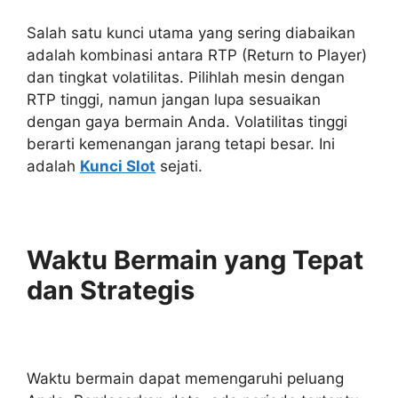
Salah satu kunci utama yang sering diabaikan
adalah kombinasi antara RTP (Return to Player)
dan tingkat volatilitas. Pilihlah mesin dengan
RTP tinggi, namun jangan lupa sesuaikan
dengan gaya bermain Anda. Volatilitas tinggi
berarti kemenangan jarang tetapi besar. Ini
adalah
Kunci Slot
sejati.
Waktu Bermain yang Tepat
dan Strategis
Waktu bermain dapat memengaruhi peluang