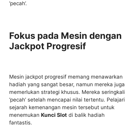
‘pecah’.
Fokus pada Mesin dengan
Jackpot Progresif
Mesin jackpot progresif memang menawarkan
hadiah yang sangat besar, namun mereka juga
memerlukan strategi khusus. Mereka seringkali
‘pecah’ setelah mencapai nilai tertentu. Pelajari
sejarah kemenangan mesin tersebut untuk
menemukan
Kunci Slot
di balik hadiah
fantastis.