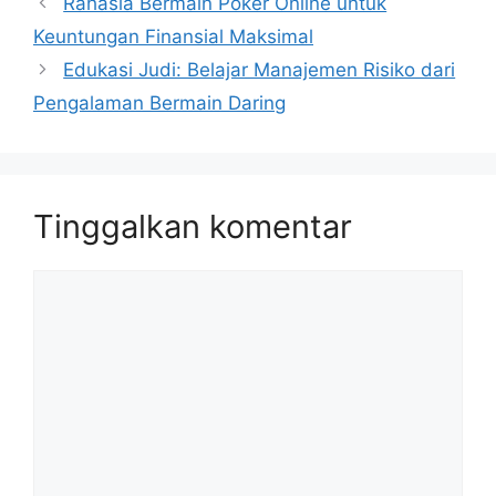
Rahasia Bermain Poker Online untuk
Keuntungan Finansial Maksimal
Edukasi Judi: Belajar Manajemen Risiko dari
Pengalaman Bermain Daring
Tinggalkan komentar
Komentar