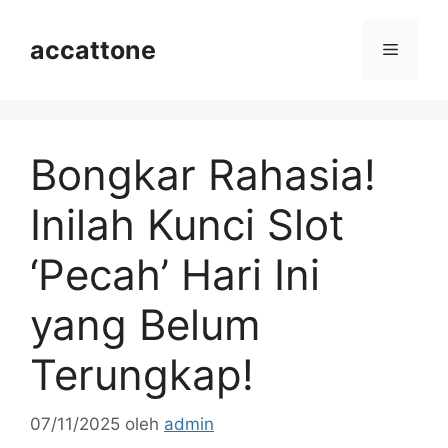
Langsung
ke
accattone
Menu
isi
Bongkar Rahasia!
Inilah Kunci Slot
‘Pecah’ Hari Ini
yang Belum
Terungkap!
07/11/2025
oleh
admin