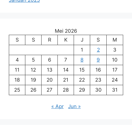
Januari 2025
Mei 2026
S
S
R
K
J
S
M
1
2
3
4
5
6
7
8
9
10
11
12
13
14
15
16
17
18
19
20
21
22
23
24
25
26
27
28
29
30
31
« Apr
Jun »