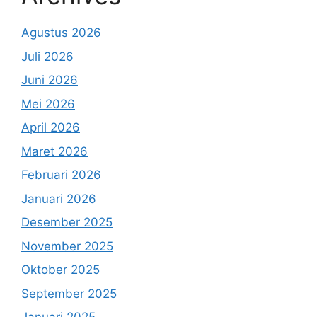
Agustus 2026
Juli 2026
Juni 2026
Mei 2026
April 2026
Maret 2026
Februari 2026
Januari 2026
Desember 2025
November 2025
Oktober 2025
September 2025