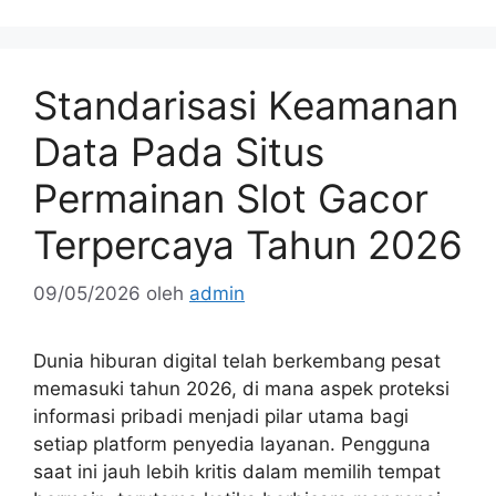
Standarisasi Keamanan
Data Pada Situs
Permainan Slot Gacor
Terpercaya Tahun 2026
09/05/2026
oleh
admin
Dunia hiburan digital telah berkembang pesat
memasuki tahun 2026, di mana aspek proteksi
informasi pribadi menjadi pilar utama bagi
setiap platform penyedia layanan. Pengguna
saat ini jauh lebih kritis dalam memilih tempat